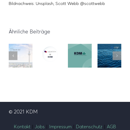
Bildnachweis: Unsplash, Scott Webb @scottwebb
Ähnliche Beiträge
Innovative
Erweiterung
Etat-
Ausbildungskampagne
unserer
Klimaoptimierung
Gewinn
der
Partnerschaft
in der
HAMBURG
Charité
mit
Mediaplanung
WASSER
Berlin
Heacon
© 2021 KDM
Kontakt
|
Jobs
|
Impressum
|
Datenschutz
|
AGB