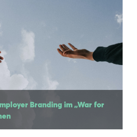
oyer Branding im „War for Talents“ bestehen
Employer Branding im „War for
hen