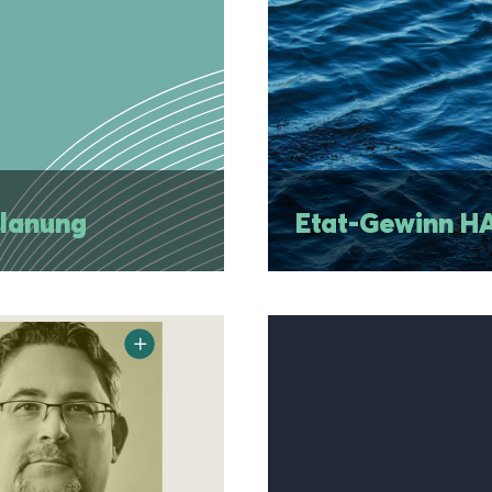
planung
Eta
planung
Etat-Gewinn 