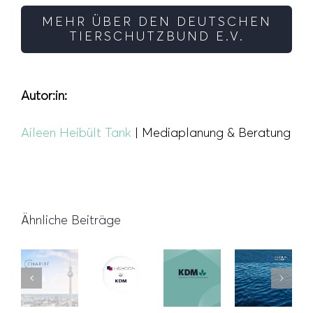
MEHR ÜBER DEN DEUTSCHEN
TIERSCHUTZBUND E.V.
Autor:in:
Aileen Heibült Tank
| Mediaplanung & Beratung
Ähnliche Beiträge
Innovative
Erweiterung
Etat-
Ausbildungskampagne
unserer
Klimaoptimierung
Gewinn
der
Partnerschaft
in der
HAMBURG
Charité
mit
Mediaplanung
WASSER