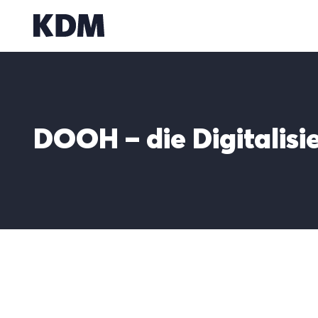
Zum
Inhalt
springen
DOOH
– die
Digitalis